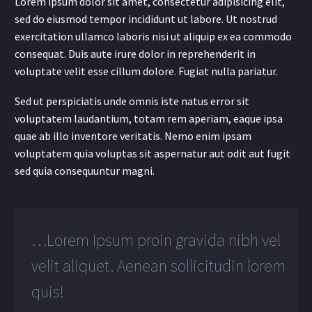
Lorem ipsum dolor sit amet, consectetur adipisicing elit,
sed do eiusmod tempor incididunt ut labore. Ut nostrud
exercitation ullamco laboris nisi ut aliquip ex ea commodo
consequat. Duis aute irure dolor in reprehenderit in
voluptate velit esse cillum dolore. Fugiat nulla pariatur.
Sed ut perspiciatis unde omnis iste natus error sit
voluptatem laudantium, totam rem aperiam, eaque ipsa
quae ab illo inventore veritatis. Nemo enim ipsam
voluptatem quia voluptas sit aspernatur aut odit aut fugit
sed quia consequuntur magni.
…Lorem Ipsum proin gravida nibh vel
velit aliquet. Aenean sollicitudin lorem
quis!